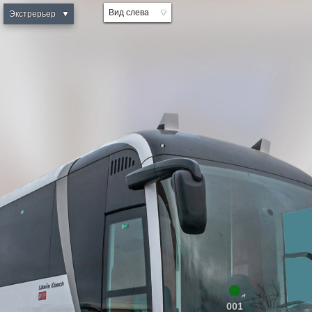
Вид слева
▼
Экстрерьер
▼
Вид справа
Интерьер
001