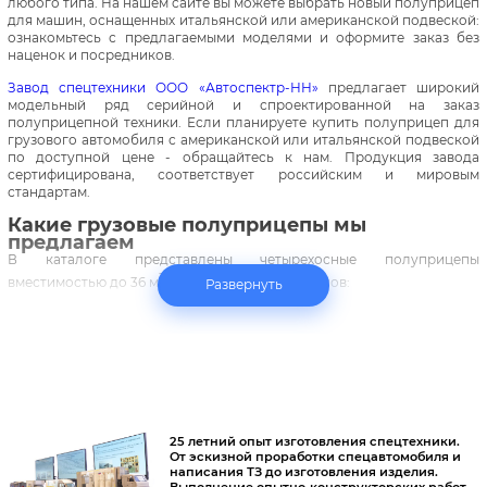
любого типа. На нашем сайте вы можете выбрать новый полуприцеп
для машин, оснащенных итальянской или американской подвеской:
ознакомьтесь с предлагаемыми моделями и оформите заказ без
наценок и посредников.
Завод спецтехники ООО «Автоспектр-НН»
предлагает широкий
модельный ряд серийной и спроектированной на заказ
полуприцепной техники. Если планируете купить полуприцеп для
грузового автомобиля с американской или итальянской подвеской
по доступной цене - обращайтесь к нам. Продукция завода
сертифицирована, соответствует российским и мировым
стандартам.
Какие грузовые полуприцепы мы
предлагаем
В каталоге представлены четырехосные полуприцепы
3
вместимостью до 36 м
и более следующих типов:
бортовые
;
самосвалы
(с откидными боковыми бортами, разгрузкой назад);
лесовозы
;
контейнеровозы
.
Вы можете подобрать серийную модель или заказать технику по
25 летний опыт изготовления спецтехники.
собственным спецификациям.
От эскизной проработки спецавтомобиля и
написания ТЗ до изготовления изделия.
Типы полуприцепов для грузового
Выполнение опытно-конструкторских работ