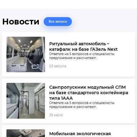
Цена полуприцепа будет зависеть от его типа, размеров,
грузоподъемности, особенностей конструкции и других
характеристик.
Новости
Все записи
Особенности и преимущества нашего грузового транспорта
Мы предлагаем полуприцепы России, оптимально адаптированные
для местных климатических условий. Для производства
Ритуальный автомобиль –
используется высокопрочная сталь 09г2С. В комплект включается
каркас, тент для каркаса, площадка для его обслуживания, съемные
катафалк на базе ГАЗель Next
лестницы, держатель запасного колеса. Наша продукция
Ответьте на 5 вопросов и специалисты
предложение и рассчитают...
комплектуется надежным оснащением популярных мировых
брендов:
03 августа
Надежная запорная арматура, рассчитанная на большие
нагрузки;
Оси, рассчитанные на нагрузку до 12 тонн. Предусмотрены
Санпропускник модульный СПМ
датчики ABS;
на базе стандартного контейнера
типа 1ААА
Съемные внутренние стойки, предназначенные для установки
бортов;
Ответьте на 5 вопросов и специалисты
предложение и рассчитают...
Бескамерное шасси односкатного типа;
29 июля
Усиленные гидроцилиндры;
Электропроводка европейского производства и многое другое.
Мобильная экологическая
Такое техническое оснащение гарантирует полуприцепам