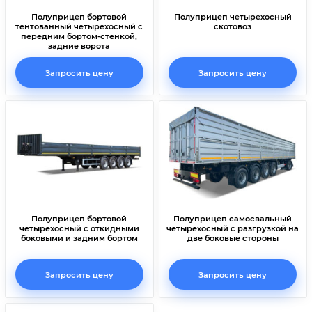
Полуприцеп бортовой
Полуприцеп четырехосный
тентованный четырехосный с
скотовоз
передним бортом-стенкой,
задние ворота
Запросить цену
Запросить цену
Полуприцеп бортовой
Полуприцеп самосвальный
четырехосный с откидными
четырехосный с разгрузкой на
боковыми и задним бортом
две боковые стороны
Запросить цену
Запросить цену