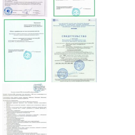
Такое техническое оснащение гарантирует полуприцепам
надежную безотказную эксплуатацию даже в условиях постоянной
полной загрузки. Наша продукция станет надежным решением для
любой транспортной компании. Предоставляется длительная
гарантия качества производителя.
Чтобы купить полуприцеп в России, оставьте заявку на сайте или
позвоните по указанным номерам. При изготовлении будут учтены
все персональные пожелания по оснащению. Стоимость
рассчитывается персонально с учетом особенностей заказа.
Наши преимущества
Мы производим технологичную и функциональную продукцию по
доступным ценам. Современное оснащение и многоэтапная
система контроля качества обеспечивают отсутствие брака.
Действует гарантия, рассрочка, скидки и специальные
предложения постоянным клиентам. Нужны четырехосные
полуприцепы самосвального или другого типа? Оставьте заявку на
сайте.
Полуприцепы
Компания «АвтоСпектр» предлагает купить полуприцеп в
Нижегородской области у производителя.
Завод спецтехники изготавливает широкий ассортимент грузового
спецтранспорта, предназначенного для транспортировки грузов
любого типа. На нашем сайте вы можете выбрать новый полуприцеп
для машин, оснащенных итальянской или американской подвеской: