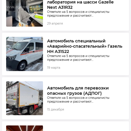
лаборатория на шасси Gazelle
надежную безотказную эксплуатацию даже в условиях постоянной
Next A31R32
полной загрузки. Наша продукция станет надежным решением для
Ответьте на 5 вопросов и специалисты
любой транспортной компании. Предоставляется длительная
предложение и рассчитают...
гарантия качества производителя.
29 апреля
Чтобы купить полуприцеп в России, оставьте заявку на сайте или
позвоните по указанным номерам. При изготовлении будут учтены
все персональные пожелания по оснащению. Стоимость
рассчитывается персонально с учетом особенностей заказа.
Автомобиль специальный
«Аварийно-спасательный» Газель
НН А31S22
Ответьте на 5 вопросов и специалисты
предложение и рассчитают...
19 марта
Автомобиль для перевозки
опасных грузов (АДПОГ)
Ответьте на 5 вопросов и специалисты
предложение и рассчитают...
15 декабря