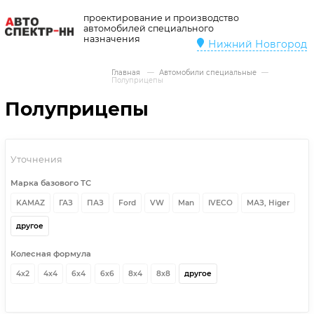
проектирование и производство
автомобилей специального
назначения
Нижний Новгород
Главная
—
Автомобили специальные
—
Полуприцепы
Полуприцепы
Уточнения
Марка базового ТС
KAMAZ
ГАЗ
ПАЗ
Ford
VW
Man
IVECO
MАЗ, Higer
другое
Колесная формула
4х2
4х4
6х4
6х6
8х4
8х8
другое